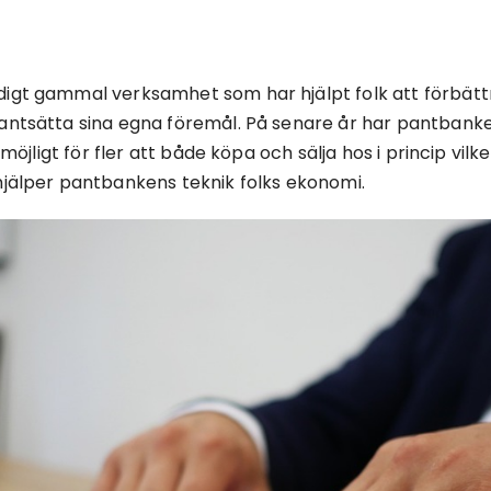
digt gammal verksamhet som har hjälpt folk att förbätt
ntsätta sina egna föremål. På senare år har pantbankerna
t möjligt för fler att både köpa och sälja hos i princip vilk
hjälper pantbankens teknik folks ekonomi.