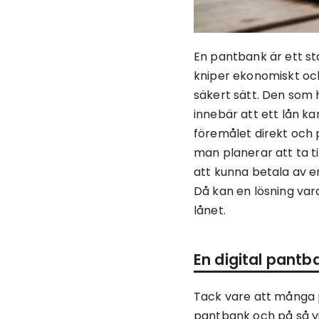
En pantbank är ett st
kniper ekonomiskt oc
säkert sätt. Den som 
innebär att ett lån k
föremålet direkt och p
man planerar att ta til
att kunna betala av en 
Då kan en lösning var
lånet.
En digital pantb
Tack vare att många pa
pantbank och på så vis