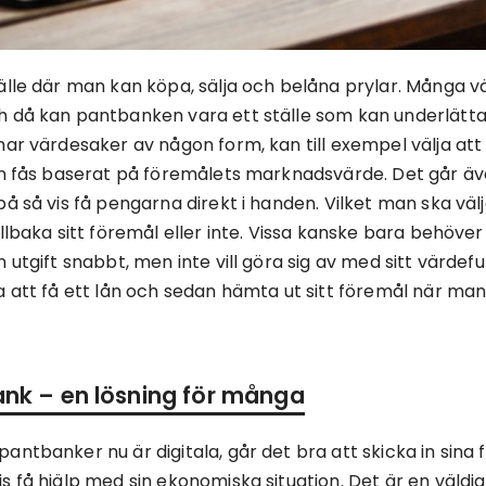
älle där man kan köpa, sälja och belåna prylar. Många vä
h då kan pantbanken vara ett ställe som kan underlätta
har värdesaker av någon form, kan till exempel välja at
an fås baserat på föremålets marknadsvärde. Det går äve
å så vis få pengarna direkt i handen. Vilket man ska väl
lbaka sitt föremål eller inte. Vissa kanske bara behöver et
utgift snabbt, men inte vill göra sig av med sitt värdefull
a att få ett lån och sedan hämta ut sitt föremål när man
ank – en lösning för många
ntbanker nu är digitala, går det bra att skicka in sina f
 få hjälp med sin ekonomiska situation. Det är en väldig