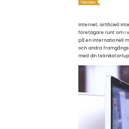
Tekniken
Internet, artificiell 
företagare runt om i
på en internationell m
och andra framgångsri
med din teknikstartup