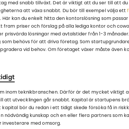
ag med snabb tillväxt. Det är viktigt att du ser till att du
igheterna att växa snabbt. Du bör till exempel välja ett
. Här kan du enkelt hitta den kontorslösning som passar
tt fram priser och förslag på alla lediga kontor och cow
r prisvärda lösningar med avtalstider från 1-3 månader.
 som behövs för att driva företag. Som startupgrundare v
ppgradera vid behov. Om företaget växer måste även k
tidigt
m inom teknikbranschen. Därför är det mycket viktigt a
ll att utvecklingen går snabbt. Kapital är startupens br
apital bör du redan i ett tidigt skede försöka få in risk
en nödvändig kunskap och en eller flera partners som kan
ör investerare med omsorg.