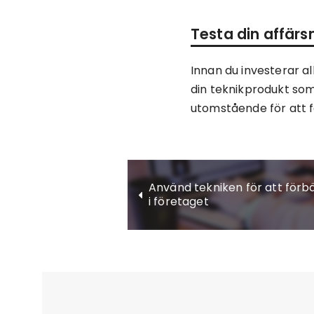
Testa din affärsm
Innan du investerar al
din teknikprodukt so
utomstående för att f
Använd tekniken för att för
i företaget