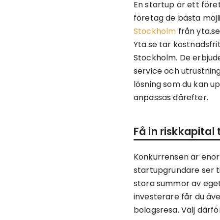
En startup är ett föret
företag de bästa möjl
Stockholm
från yta.se
Yta.se tar kostnadsfri
Stockholm. De erbjude
service och utrustning
lösning som du kan u
anpassas därefter.
Få in riskkapital 
Konkurrensen är enor
startupgrundare ser ti
stora summor av eget k
investerare får du äv
bolagsresa. Välj därf