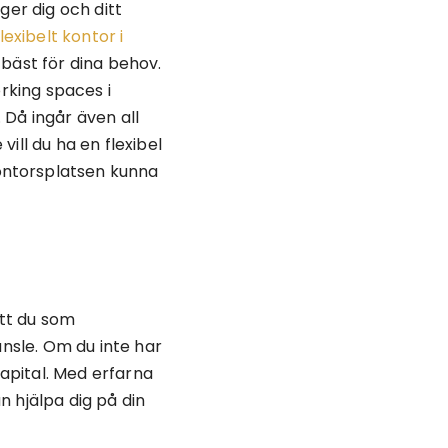
 ger dig och ditt
flexibelt kontor i
 bäst för dina behov.
orking spaces i
 Då ingår även all
ill du ha en flexibel
ontorsplatsen kunna
tt du som
änsle. Om du inte har
kapital. Med erfarna
 hjälpa dig på din