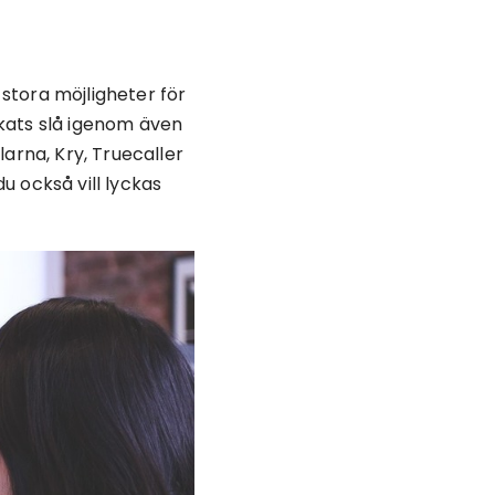
 stora möjligheter för
kats slå igenom även
arna, Kry, Truecaller
u också vill lyckas