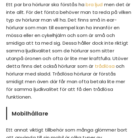
Ett par bra hörlurar ska förstås ha
bra ljud
men det är
inte allt. För det första behöver man ta reda på vilken
typ av hörlurar man vill ha. Det finns små in ear-
hörlurar som man till exempel kan ha innanför en
mössa eller en cykelhjälm och som är små och
smidiga att ta med sig. Dessa håller dock inte riktigt
samma ljudkvalitet som de hörlurar som sitter
utanpå öronen och ofta är lite mer kraftfulla. Utöver
detta finns det också hörlurar som är
trådlösa
och
hörlurar med sladd. Trådlösa hörlurar är förstås
smidigt men även där får man ofta betala lite mer
för samma ljudkvalitet för att få den trådlösa
funktionen.
Mobilhållare
Ett annat viktigt tillbehör som många glömmer bort
att använda till sin mobil är olika typer av