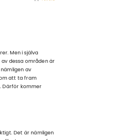
r. Men i själva
t av dessa områden är
s nämligen av
 om att ta fram
as. Därför kommer
iktigt. Det är nämligen