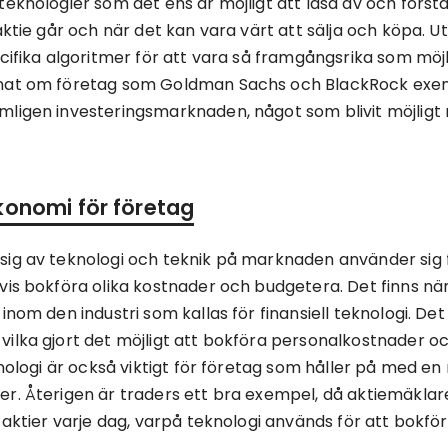
eknologier som det ens är möjligt att läsa av och förstå
aktie går och när det kan vara värt att sälja och köpa. 
ecifika algoritmer för att vara så framgångsrika som mö
nat om företag som Goldman Sachs och BlackRock exem
ligen investeringsmarknaden, något som blivit möjligt 
konomi för företag
ig av teknologi och teknik på marknaden använder sig 
vis bokföra olika kostnader och budgetera. Det finns n
inom den industri som kallas för finansiell teknologi. De
ilka gjort det möjligt att bokföra personalkostnader oc
knologi är också viktigt för företag som håller på med e
r. Återigen är traders ett bra exempel, då aktiemäkla
a aktier varje dag, varpå teknologi används för att bokf