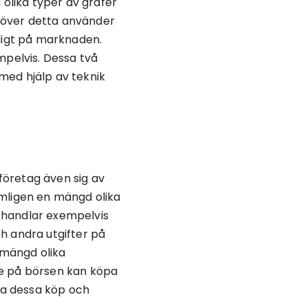
 olika typer av grafer
Utöver detta använder
jligt på marknaden.
pelvis. Dessa två
med hjälp av teknik
företag även sig av
ämligen en mängd olika
t handlar exempelvis
h andra utgifter på
n mängd olika
re på börsen kan köpa
öra dessa köp och