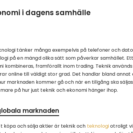
onomi i dagens samhälle
nologi tänker många exempelvis på telefoner och datore
logi på en mängd olika sätt som påverkar samhället. Et
i kombineras, framförallt inom trading. Teknik använd
r online till väldigt stor grad. Det handlar bland annat
 hur marknaden kommer gå och när en tillgång ska sälj
ärmare på hur just teknik och ekonomi hänger ihop.
globala marknaden
t köpa och sälja aktier är teknik och
teknologi
otroligt v