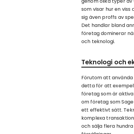
genom olika typer av t
som visar hur en viss 
sig även proffs av sp
Det handlar bland an
företag dominerar näm
och teknologi.
Teknologi och e
Förutom att använda s
detta för att exempel
företag som är aktiva 
om företag som Sage v
ett effektivt sätt. Te
komplexa transaktione
och sälja flera hundr